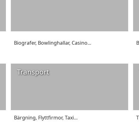
Biografer
,
Bowlinghallar
,
Casino
...
B
Transport
Bärgning
,
Flyttfirmor
,
Taxi
...
T