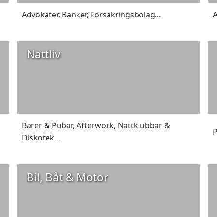
Advokater
,
Banker
,
Försäkringsbolag
...
Nattliv
Barer & Pubar
,
Afterwork
,
Nattklubbar &
P
Diskotek
...
Bil, Båt & Motor