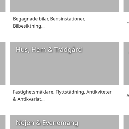
Begagnade bilar
,
Bensinstationer
,
E
Bilbesiktning
...
Hus, Hem & Trädgård
Fastighetsmäklare
,
Flyttstädning
,
Antikviteter
A
& Antikvariat
...
Nöjen & Evenemang