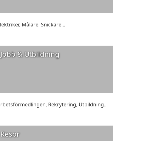
lektriker
,
Målare
,
Snickare
...
Jobb & Utbildning
rbetsförmedlingen
,
Rekrytering
,
Utbildning
...
Resor