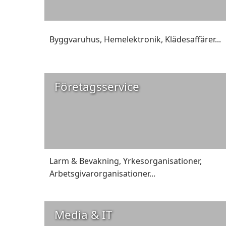
Byggvaruhus
,
Hemelektronik
,
Klädesaffärer
...
Företagsservice
Larm & Bevakning
,
Yrkesorganisationer
,
Arbetsgivarorganisationer
...
Media & IT