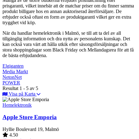
Många av de större butikerna erbjuder prismatchning eller
prisgaranti, vilket innebär att de matchar priser om du finner samma
produkt billigare hos en annan auktoriserad återförsäljare. De
erbjuder också oftast en form av produktgaranti vilket ger en extra
trygghet vid köp.
När du handlar hemelektronik i Malmö, se till att ta del av all
tillgänglig information och dra nytta av personalens kunskap. Det
kan också vara värt att hålla utkik efter säsongsförsäljningar och
stora shoppingdagar som Black Friday och Mellandagsrea för att få
de bästa erbjudandena.
Elgiganten
Media Markt
NetonNet
POWER
Resultat 1 - 5 av 5
Visa på Karta
Hemelektronik
Apple Store Emporia
Hyllie Boulevard 19, Malmö
4.50