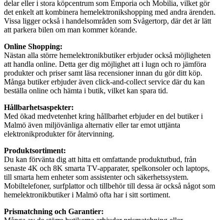
delar eller i stora köpcentrum som Emporia och Mobilia, vilket gör
det enkelt att kombinera hemelektronikshopping med andra ärenden.
Vissa ligger också i handelsområden som Svågertorp, där det är lätt
att parkera bilen om man kommer körande.
Online Shopping:
Nästan alla större hemelektronikbutiker erbjuder också möjligheten
att handla online. Detta ger dig möjlighet att i lugn och ro jämföra
produkter och priser samt läsa recensioner innan du gör ditt köp.
Många butiker erbjuder även click-and-collect service där du kan
beställa online och hämta i butik, vilket kan spara tid.
Hållbarhetsaspekter:
Med ökad medvetenhet kring hållbarhet erbjuder en del butiker i
Malmö även miljövänliga alternativ eller tar emot uttjänta
elektronikprodukter för återvinning.
Produktsortiment:
Du kan förvänta dig att hitta ett omfattande produktutbud, från
senaste 4K och 8K smarta TV-apparater, spelkonsoler och laptops,
till smarta hem enheter som assistenter och säkerhetssystem.
Mobiltelefoner, surfplattor och tillbehör till dessa är också något som
hemelektronikbutiker i Malmö ofta har i sitt sortiment.
Prismatchning och Garantier: