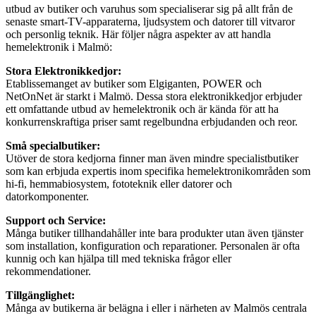
utbud av butiker och varuhus som specialiserar sig på allt från de
senaste smart-TV-apparaterna, ljudsystem och datorer till vitvaror
och personlig teknik. Här följer några aspekter av att handla
hemelektronik i Malmö:
Stora Elektronikkedjor:
Etablissemanget av butiker som Elgiganten, POWER och
NetOnNet är starkt i Malmö. Dessa stora elektronikkedjor erbjuder
ett omfattande utbud av hemelektronik och är kända för att ha
konkurrenskraftiga priser samt regelbundna erbjudanden och reor.
Små specialbutiker:
Utöver de stora kedjorna finner man även mindre specialistbutiker
som kan erbjuda expertis inom specifika hemelektronikområden som
hi-fi, hemmabiosystem, fototeknik eller datorer och
datorkomponenter.
Support och Service:
Många butiker tillhandahåller inte bara produkter utan även tjänster
som installation, konfiguration och reparationer. Personalen är ofta
kunnig och kan hjälpa till med tekniska frågor eller
rekommendationer.
Tillgänglighet:
Många av butikerna är belägna i eller i närheten av Malmös centrala