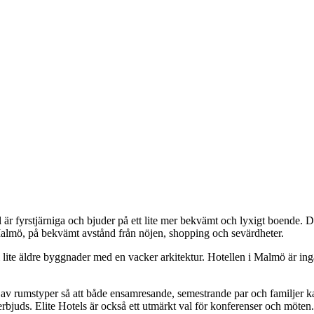
ll är fyrstjärniga och bjuder på ett lite mer bekvämt och lyxigt boende. 
i Malmö, på bekvämt avstånd från nöjen, shopping och sevärdheter.
da i lite äldre byggnader med en vacker arkitektur. Hotellen i Malmö är 
bud av rumstyper så att både ensamresande, semestrande par och familjer ka
erbjuds. Elite Hotels är också ett utmärkt val för konferenser och möten.