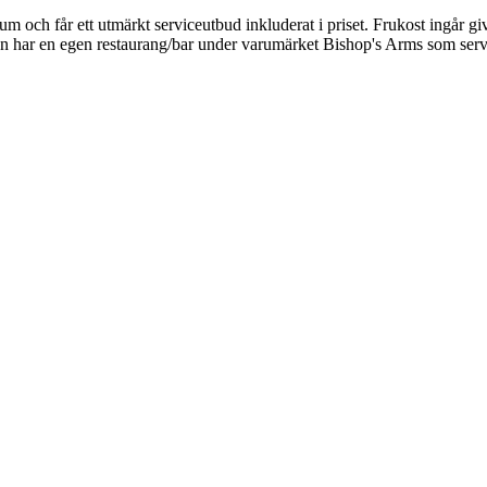
m och får ett utmärkt serviceutbud inkluderat i priset. Frukost ingår give
an har en egen restaurang/bar under varumärket Bishop's Arms som server