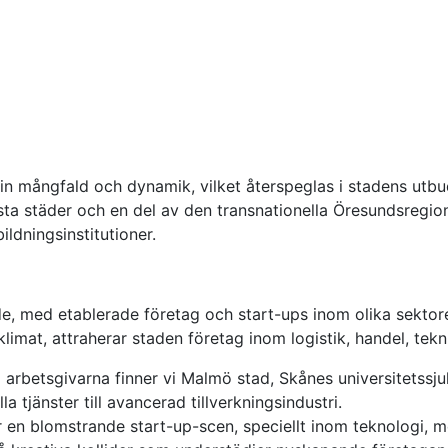
 mångfald och dynamik, vilket återspeglas i stadens utbud
ta städer och en del av den transnationella Öresundsregio
ldningsinstitutioner.
med etablerade företag och start-ups inom olika sektorer.
klimat, attraherar staden företag inom logistik, handel, tekni
 arbetsgivarna finner vi Malmö stad, Skånes universitetssj
la tjänster till avancerad tillverkningsindustri.
en blomstrande start-up-scen, speciellt inom teknologi,