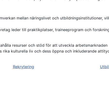
erkan mellan näringslivet och utbildningsinstitutioner, vil
öretag leder till praktikplatser, traineeprogram och forsk
dahålla resurser och stöd för att utveckla arbetsmarknaden
ika kulturella liv och dess öppna och inkluderande attityd g
Rekrytering
Utbi