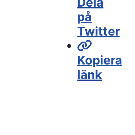
Dela
på
Twitter
Kopiera
länk