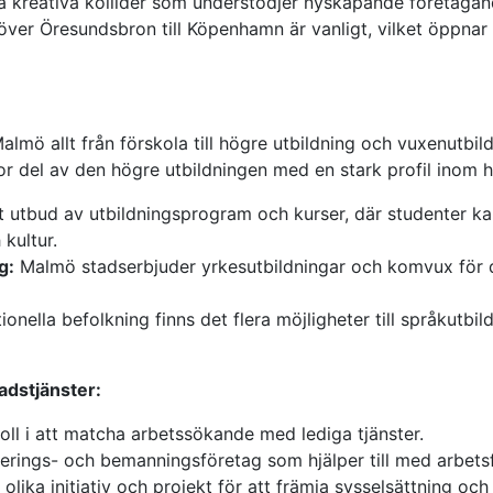
 kreativa kollider som understödjer nyskapande företagan
ver Öresundsbron till Köpenhamn är vanligt, vilket öppnar 
almö allt från förskola till högre utbildning och vuxenutbi
stor del av den högre utbildningen med en stark profil inom h
t utbud av utbildningsprogram och kurser, där studenter kan
 kultur.
g:
Malmö stadserbjuder yrkesutbildningar och komvux för de
ionella befolkning finns det flera möjligheter till språkutbil
dstjänster:
oll i att matcha arbetssökande med lediga tjänster.
erings- och bemanningsföretag som hjälper till med arbets
lika initiativ och projekt för att främja sysselsättning oc