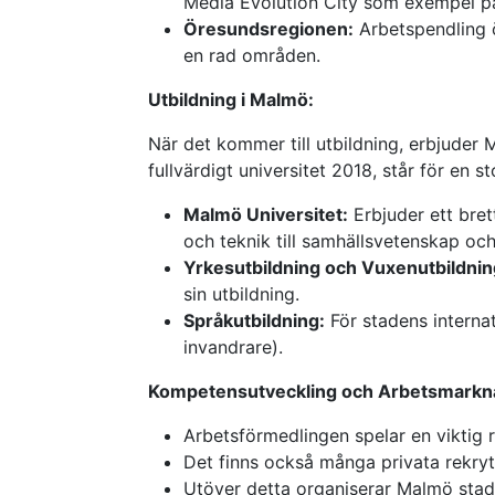
Media Evolution City som exempel på
Öresundsregionen:
Arbetspendling ö
en rad områden.
Utbildning i Malmö:
När det kommer till utbildning, erbjuder M
fullvärdigt universitet 2018, står för en 
Malmö Universitet:
Erbjuder ett bret
och teknik till samhällsvetenskap och
Yrkesutbildning och Vuxenutbildnin
sin utbildning.
Språkutbildning:
För stadens internat
invandrare).
Kompetensutveckling och Arbetsmarkna
Arbetsförmedlingen spelar en viktig r
Det finns också många privata rekryt
Utöver detta organiserar Malmö stad o