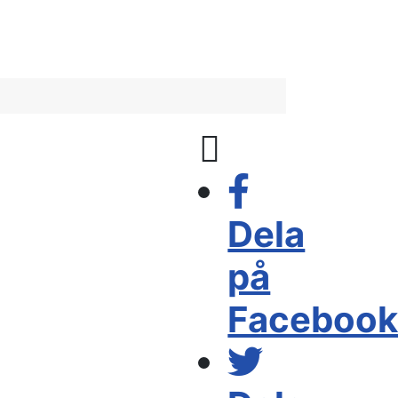
Dela
på
Faceboo