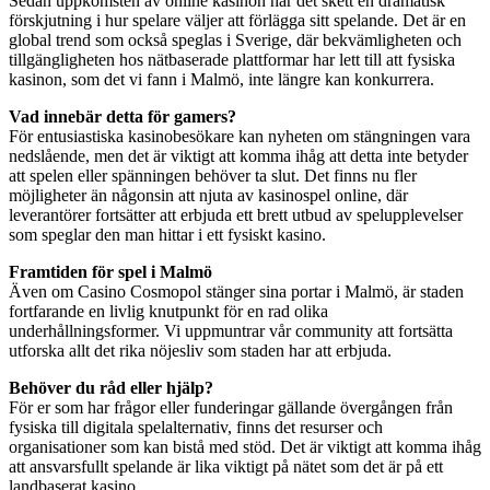
Sedan uppkomsten av online kasinon har det skett en dramatisk
förskjutning i hur spelare väljer att förlägga sitt spelande. Det är en
global trend som också speglas i Sverige, där bekvämligheten och
tillgängligheten hos nätbaserade plattformar har lett till att fysiska
kasinon, som det vi fann i Malmö, inte längre kan konkurrera.
Vad innebär detta för gamers?
För entusiastiska kasinobesökare kan nyheten om stängningen vara
nedslående, men det är viktigt att komma ihåg att detta inte betyder
att spelen eller spänningen behöver ta slut. Det finns nu fler
möjligheter än någonsin att njuta av kasinospel online, där
leverantörer fortsätter att erbjuda ett brett utbud av spelupplevelser
som speglar den man hittar i ett fysiskt kasino.
Framtiden för spel i Malmö
Även om Casino Cosmopol stänger sina portar i Malmö, är staden
fortfarande en livlig knutpunkt för en rad olika
underhållningsformer. Vi uppmuntrar vår community att fortsätta
utforska allt det rika nöjesliv som staden har att erbjuda.
Behöver du råd eller hjälp?
För er som har frågor eller funderingar gällande övergången från
fysiska till digitala spelalternativ, finns det resurser och
organisationer som kan bistå med stöd. Det är viktigt att komma ihåg
att ansvarsfullt spelande är lika viktigt på nätet som det är på ett
landbaserat kasino.