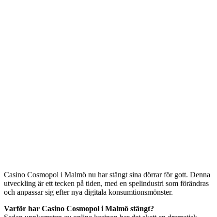
Casino Cosmopol i Malmö nu har stängt sina dörrar för gott. Denna
utveckling är ett tecken på tiden, med en spelindustri som förändras
och anpassar sig efter nya digitala konsumtionsmönster.
Varför har Casino Cosmopol i Malmö stängt?