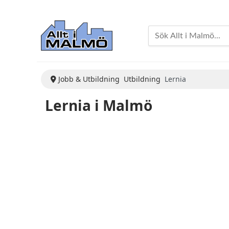
Jobb & Utbildning
Utbildning
Lernia
Lernia i Malmö