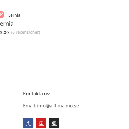
Lernia
ernia
3.00
(0 recensioner)
Kontakta oss
Email: info@alltimalmo.se