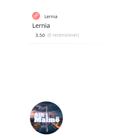
Lernia
Lernia
3.50
(0 recensioner)