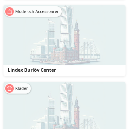
Mode och Accessoarer
Lindex Burlöv Center
Kläder