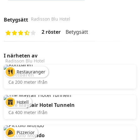
Radisson Blu Hotel
Betygsätt
2 röster
Betygsätt
I närheten av
Radisson Blu Hotel
Restauranger
Köttbaren
Ca 200 meter ifrån
Hotell
The Mayfair Hotel Tunneln
Ca 400 meter ifrån
Pizzerior
Piccolo Mondo