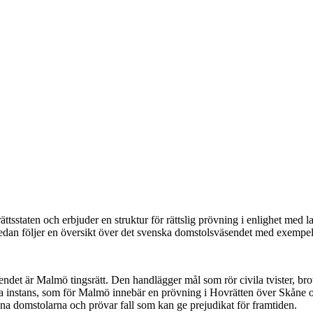
ttsstaten och erbjuder en struktur för rättslig prövning i enlighet med l
Nedan följer en översikt över det svenska domstolsväsendet med exempel
ndet är Malmö tingsrätt. Den handlägger mål som rör civila tvister, br
sta instans, som för Malmö innebär en prövning i Hovrätten över Skåne 
na domstolarna och prövar fall som kan ge prejudikat för framtiden.