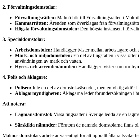
2. Förvaltningsdomstolar:
Förvaltningsrätten:
Malmö hör till Förvaltningsrätten i Malmö, v
Kammarrätten:
Ärenden som överklagas från förvaltningsrätte
Högsta förvaltningsdomstolen:
Den högsta instansen i förval
3. Specialdomstolar:
Arbetsdomstolen:
Handlägger tvister mellan arbetstagare och ar
Mark- och miljödomstolen:
En del av tingsrätten i vissa orte
användningen av mark och vatten.
Hyres- och arrendenämnden:
Handlägger tvister som rör hyres
4. Polis och åklagare:
Polisen:
Inte en del av domstolsväsendet, men en viktig aktör 
Åklagarmyndigheten:
Åklagarna leder förundersökningen i bro
Att notera:
Lagmansdomstol:
Vissa tingsrätter i Sverige ledda av en lagm
Särskilda nämnder:
Förutom de nämnda domstolarna finns olik
Malmös domstolars arbete är väsentligt för att upprätthålla rättssäkerh