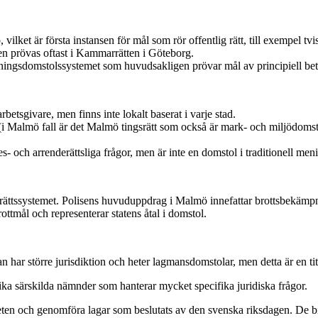
ilket är första instansen för mål som rör offentlig rätt, till exempel tv
n prövas oftast i Kammarrätten i Göteborg.
tningsdomstolssystemet som huvudsakligen prövar mål av principiell bet
betsgivare, men finns inte lokalt baserat i varje stad.
r (i Malmö fall är det Malmö tingsrätt som också är mark- och miljödom
- och arrenderättsliga frågor, men är inte en domstol i traditionell men
i rättssystemet. Polisens huvuduppdrag i Malmö innefattar brottsbekämp
ttmål och representerar statens åtal i domstol.
an har större jurisdiktion och heter lagmansdomstolar, men detta är en 
a särskilda nämnder som hanterar mycket specifika juridiska frågor.
eten och genomföra lagar som beslutats av den svenska riksdagen. De bidra