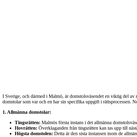
I Sverige, och därmed i Malmö, är domstolsväsendet en viktig del av rä
domstolar som var och en har sin specifika uppgift i rättsprocessen. 
1. Allmänna domstolar:
Tingsrätten:
Malmös första instans i det allmänna domstolsväse
Hovrätten:
Överklaganden från tingsrätten kan tas upp till nä
Högsta domstolen:
Detta är den sista instansen inom de allmän