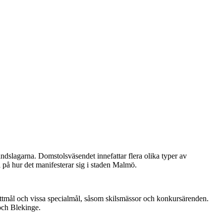
andslagarna. Domstolsväsendet innefattar flera olika typer av
 på hur det manifesterar sig i staden Malmö.
ottmål och vissa specialmål, såsom skilsmässor och konkursärenden.
och Blekinge.