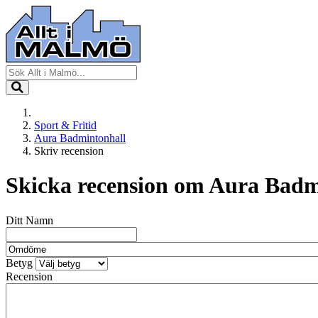
Sport & Fritid
Aura Badmintonhall
Skriv recension
Skicka recension om
Aura Badm
Ditt Namn
Betyg
Recension