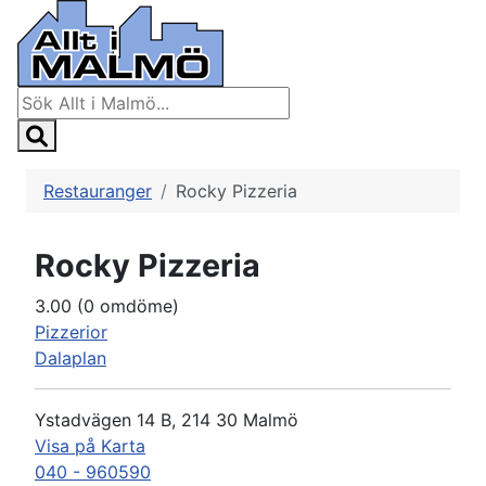
Restauranger
Rocky Pizzeria
Rocky Pizzeria
3.00
(0 omdöme)
Pizzerior
Dalaplan
Ystadvägen 14 B, 214 30 Malmö
Visa på Karta
040 - 960590