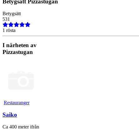
Betygsätt
Pizzastugan
Betygsätt
5
3
1
1 rösta
I närheten av
Pizzastugan
Restauranger
Saiko
Ca 400 meter ifrån