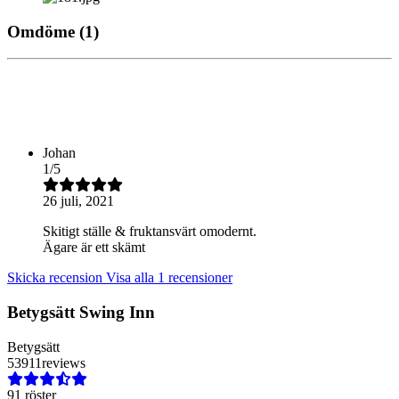
Omdöme
(1)
Johan
1
/
5
26 juli, 2021
Skitigt ställe & fruktansvärt omodernt.
Ägare är ett skämt
Skicka recension
Visa alla 1 recensioner
Betygsätt
Swing Inn
Betygsätt
5
3
91
1
reviews
91 röster