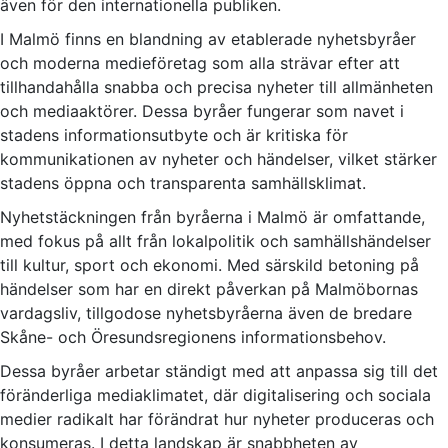
även för den internationella publiken.
I Malmö finns en blandning av etablerade nyhetsbyråer
och moderna medieföretag som alla strävar efter att
tillhandahålla snabba och precisa nyheter till allmänheten
och mediaaktörer. Dessa byråer fungerar som navet i
stadens informationsutbyte och är kritiska för
kommunikationen av nyheter och händelser, vilket stärker
stadens öppna och transparenta samhällsklimat.
Nyhetstäckningen från byråerna i Malmö är omfattande,
med fokus på allt från lokalpolitik och samhällshändelser
till kultur, sport och ekonomi. Med särskild betoning på
händelser som har en direkt påverkan på Malmöbornas
vardagsliv, tillgodose nyhetsbyråerna även de bredare
Skåne- och Öresundsregionens informationsbehov.
Dessa byråer arbetar ständigt med att anpassa sig till det
föränderliga mediaklimatet, där digitalisering och sociala
medier radikalt har förändrat hur nyheter produceras och
konsumeras. I detta landskap är snabbheten av