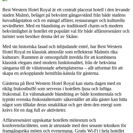
Best Western Hotel Royal är ett centralt placerat hotell i den levande
staden Malmö, beläget på bekvämt gångavstånd från både stadens
huvudtågstation och en mängd affärer, restauranger och kulturella
sevärdheter. Med en blandning av traditionell charm och modern
bekvämlighet är hotellet ett populärt val för både affärsresenärer och
turister som besöker denna del av Skåne.
Med sin historiska fasad och inbjudande entré, har Best Western
Hotel Royal en klassisk atmosfär som reflekterar Malmös rika
kulturarv. Rummen är omsorgsfullt inredda för att kombinera
klassisk elegans med modern funktionalitet, från de bekväma
sängarna till de välutrustade arbetsplatserna – allt utformat för att
skapa en avkopplande hemifrån-känsla för gästerna.
Gästerna på Best Western Hotel Royal kan starta dagen med en
riklig frukostbuffé som serveras i hotellets ljusa och luftiga
frukostsal. En välsmakande blandning av både kontinentala och
typiskt svenska frukostalternativ säkerställer att alla gäster kan hitta
något som tilltalar deras smaklökar och ger dem den energi som
krävs för en dag full av aktiviteter.
Affärsresenärer uppskattar hotellets mötesrum och
konferensfaciliteter, som är utrustade med den senaste tekniken för
framgångsrika möten och evenemang. Gratis Wi-Fi i hela hotellet