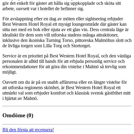
gör det enkelt för gäster att hålla sig uppkopplade och sköta sitt
arbete, oavsett var i hotellet de befinner sig.
För avslappning efter en dag av möten eller sightseeing erbjuder
Best Western Hotel Royal ett mysigt loungeområde där gäster kan
sitta ner med en bok eller njuta av ett glas vin. Dess centrala läge är
idealiskt för dem som vill utforska stadens många attraktioner,
inklusive den ikoniska Turning Torso, pittoreska Malmöhus slott och
de livliga torgen som Lilla Torg och Stortorget.
Service är en prioritet på Best Western Hotel Royal, och den vänliga
personalen är alltid till hands för att erbjuda personlig service och
rekommendationer för att göra din vistelse i Malmö så trevlig som
möjligt.
Oavsett om du är på en snabb affärsresa eller en längre vistelse för
att utforska regionens skönhet, är Best Western Hotel Royal ett
utmärkt val som erbjuder komfort och klassisk svensk gästfrihet mitt
i hjärtat av Malmö.
Omdöme
(0)
Bli den första att recensera!