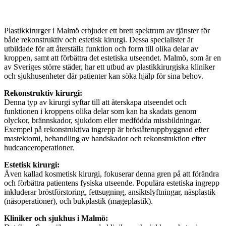
Plastikkirurger i Malmö erbjuder ett brett spektrum av tjänster för
både rekonstruktiv och estetisk kirurgi. Dessa specialister är
utbildade för att återställa funktion och form till olika delar av
kroppen, samt att förbättra det estetiska utseendet. Malmö, som är en
av Sveriges större städer, har ett utbud av plastikkirurgiska kliniker
och sjukhusenheter där patienter kan söka hjälp för sina behov.
Rekonstruktiv kirurgi:
Denna typ av kirurgi syftar till att återskapa utseendet och
funktionen i kroppens olika delar som kan ha skadats genom
olyckor, brännskador, sjukdom eller medfödda missbildningar.
Exempel på rekonstruktiva ingrepp är bröståteruppbyggnad efter
mastektomi, behandling av handskador och rekonstruktion efter
hudcanceroperationer.
Estetisk kirurgi:
Även kallad kosmetisk kirurgi, fokuserar denna gren på att förändra
och förbättra patientens fysiska utseende. Populära estetiska ingrepp
inkluderar bröstförstoring, fettsugning, ansiktslyftningar, näsplastik
(näsoperationer), och bukplastik (mageplastik).
Kliniker och sjukhus i Malmö: