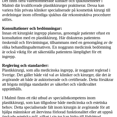
Det finns flera välrenommerade kliniker och sjukhusenheter i
Malmö där kvalificerade plastikkirurger praktiserar. Dessa kan
variera från privata kliniker specialiserade på kosmetisk kirurgi till
avdelningar inom offentliga sjukhus där rekonstruktiva procedurer
utförs.
Konsultationer och bedömningar:
Innan ett kirurgiskt ingrepp planeras, genomgår patienter oftast en
konsultation med en plastikkirurg. Här diskuteras patientens
önskemål och förväntningar, tillsammans med en genomgång av de
olika behandlingsalternativen. En noggrann medicinsk bedömning
är också viktig för att säkerställa patientens lämplighet för ett
ingrepp.
Reglering och standarder:
Plastikkirurgi, som alla medicinska ingrepp, är noggrant reglerad i
Sverige. Det gäller både vid val av kliniker och kirurger, där det är
avgörande att både är auktoriserade och certifierade. Detta försäkrar
att högsta möjliga standarder av säkerhet och vårdkvalitet
upprätthålls.
I Malmö finns ett rikt utbud av specialistkompetens inom
plastikkirurgi, som kan tillgodose både medicinska och estetiska
behov. Detta specialiserade fält inom kirurgin är avgörande för att
hjälpa människor att återvinna förlorad funktionalitet eller att uppnå
önskade estetiska mål, vilket i sin tur kan bidra till förbättrad