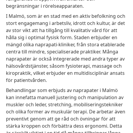
begränsningar i rörelseapparaten.
I Malmö, som är en stad med en aktiv befolkning och
stort engagemang i arbetsliv, idrott och kultur, är det
av stor vikt att ha tillgång till kvalitativ vård för att
hålla sig i optimal fysisk form. Staden erbjuder en
mängd olika naprapati-kliniker, från stora etablerade
centra till mindre, specialiserade praktiker. Många
naprapater är också integrerade med andra typer av
hälsovårdstjänster, såsom fysioterapi, massage och
kiropraktik, vilket erbjuder en multidisciplinär ansats
för patientvården.
Behandlingar som erbjuds av naprapater i Malmö
kan innefatta manuell justering och manipulation av
muskler och leder, stretching, mobiliseringstekniker
och olika former av muskulär terapi. De arbetar även
preventivt genom att ge råd och övningar för att
stärka kroppen och förbättra dess ergonomi. Detta
är särskilt viktigt i en tid då många tillbringar långa