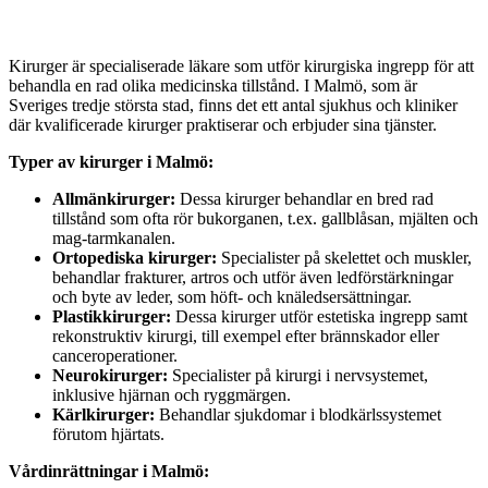
Kirurger är specialiserade läkare som utför kirurgiska ingrepp för att
behandla en rad olika medicinska tillstånd. I Malmö, som är
Sveriges tredje största stad, finns det ett antal sjukhus och kliniker
där kvalificerade kirurger praktiserar och erbjuder sina tjänster.
Typer av kirurger i Malmö:
Allmänkirurger:
Dessa kirurger behandlar en bred rad
tillstånd som ofta rör bukorganen, t.ex. gallblåsan, mjälten och
mag-tarmkanalen.
Ortopediska kirurger:
Specialister på skelettet och muskler,
behandlar frakturer, artros och utför även ledförstärkningar
och byte av leder, som höft- och knäledsersättningar.
Plastikkirurger:
Dessa kirurger utför estetiska ingrepp samt
rekonstruktiv kirurgi, till exempel efter brännskador eller
canceroperationer.
Neurokirurger:
Specialister på kirurgi i nervsystemet,
inklusive hjärnan och ryggmärgen.
Kärlkirurger:
Behandlar sjukdomar i blodkärlssystemet
förutom hjärtats.
Vårdinrättningar i Malmö: