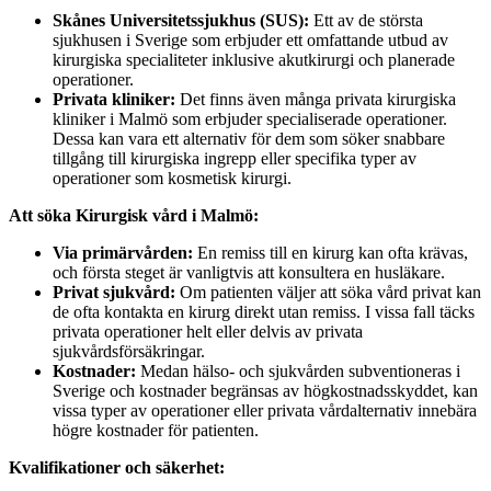
Skånes Universitetssjukhus (SUS):
Ett av de största
sjukhusen i Sverige som erbjuder ett omfattande utbud av
kirurgiska specialiteter inklusive akutkirurgi och planerade
operationer.
Privata kliniker:
Det finns även många privata kirurgiska
kliniker i Malmö som erbjuder specialiserade operationer.
Dessa kan vara ett alternativ för dem som söker snabbare
tillgång till kirurgiska ingrepp eller specifika typer av
operationer som kosmetisk kirurgi.
Att söka Kirurgisk vård i Malmö:
Via primärvården:
En remiss till en kirurg kan ofta krävas,
och första steget är vanligtvis att konsultera en husläkare.
Privat sjukvård:
Om patienten väljer att söka vård privat kan
de ofta kontakta en kirurg direkt utan remiss. I vissa fall täcks
privata operationer helt eller delvis av privata
sjukvårdsförsäkringar.
Kostnader:
Medan hälso- och sjukvården subventioneras i
Sverige och kostnader begränsas av högkostnadsskyddet, kan
vissa typer av operationer eller privata vårdalternativ innebära
högre kostnader för patienten.
Kvalifikationer och säkerhet: