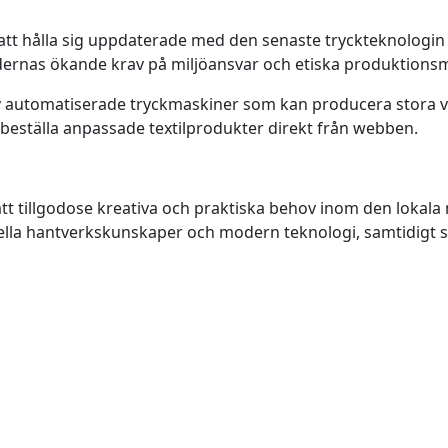
att hålla sig uppdaterade med den senaste tryckteknologin 
dernas ökande krav på miljöansvar och etiska produktions
automatiserade tryckmaskiner som kan producera stora vo
beställa anpassade textilprodukter direkt från webben.
 att tillgodose kreativa och praktiska behov inom den loka
nella hantverkskunskaper och modern teknologi, samtidigt so