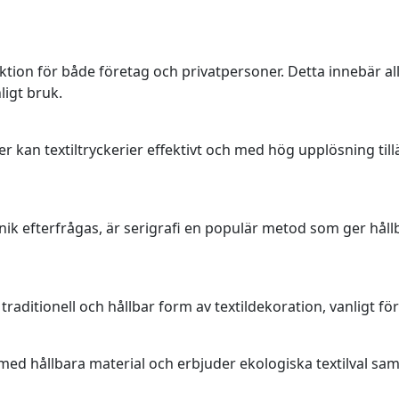
tion för både företag och privatpersoner. Detta innebär allt
ligt bruk.
r kan textiltryckerier effektivt och med hög upplösning ti
eknik efterfrågas, är serigrafi en populär metod som ger hål
aditionell och hållbar form av textildekoration, vanligt fö
med hållbara material och erbjuder ekologiska textilval samt