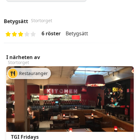
Stortorget
Betygsätt
6 röster
Betygsätt
I närheten av
Stortorget
Restauranger
TGI Fridays