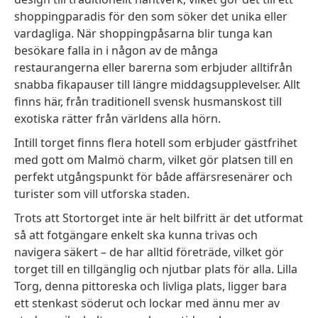
shoppingparadis för den som söker det unika eller
vardagliga. När shoppingpåsarna blir tunga kan
besökare falla in i någon av de många
restaurangerna eller barerna som erbjuder alltifrån
snabba fikapauser till längre middagsupplevelser. Allt
finns här, från traditionell svensk husmanskost till
exotiska rätter från världens alla hörn.
Intill torget finns flera hotell som erbjuder gästfrihet
med gott om Malmö charm, vilket gör platsen till en
perfekt utgångspunkt för både affärsresenärer och
turister som vill utforska staden.
Trots att Stortorget inte är helt bilfritt är det utformat
så att fotgängare enkelt ska kunna trivas och
navigera säkert – de har alltid företräde, vilket gör
torget till en tillgänglig och njutbar plats för alla. Lilla
Torg, denna pittoreska och livliga plats, ligger bara
ett stenkast söderut och lockar med ännu mer av