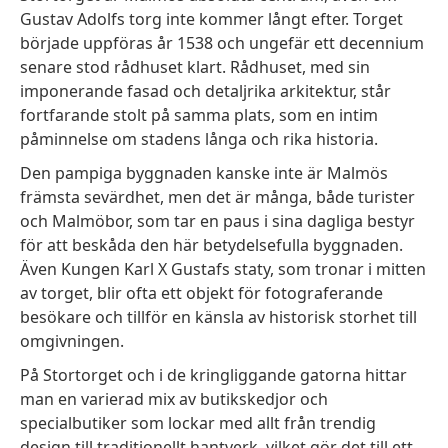
Gustav Adolfs torg inte kommer långt efter. Torget
började uppföras år 1538 och ungefär ett decennium
senare stod rådhuset klart. Rådhuset, med sin
imponerande fasad och detaljrika arkitektur, står
fortfarande stolt på samma plats, som en intim
påminnelse om stadens långa och rika historia.
Den pampiga byggnaden kanske inte är Malmös
främsta sevärdhet, men det är många, både turister
och Malmöbor, som tar en paus i sina dagliga bestyr
för att beskåda den här betydelsefulla byggnaden.
Även Kungen Karl X Gustafs staty, som tronar i mitten
av torget, blir ofta ett objekt för fotograferande
besökare och tillför en känsla av historisk storhet till
omgivningen.
På Stortorget och i de kringliggande gatorna hittar
man en varierad mix av butikskedjor och
specialbutiker som lockar med allt från trendig
design till traditionellt hantverk, vilket gör det till ett