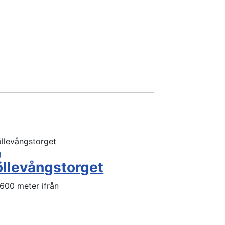
g
llevångstorget
600 meter ifrån