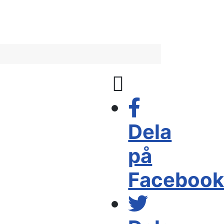
Dela
på
Faceboo