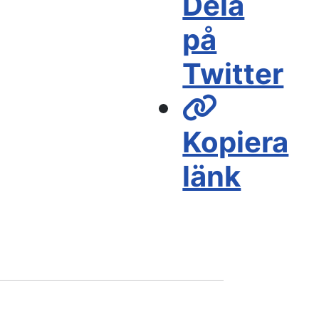
Dela
på
Twitter
Kopiera
länk