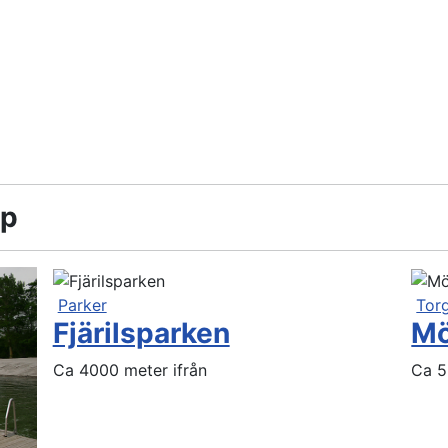
rp
Parker
Tor
Fjärilsparken
Mö
Ca 4000 meter ifrån
Ca 5