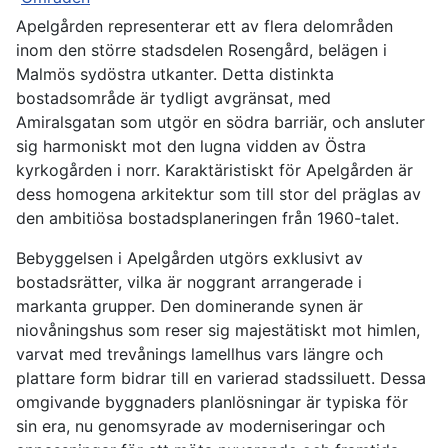
Apelgården representerar ett av flera delområden
inom den större stadsdelen Rosengård, belägen i
Malmös sydöstra utkanter. Detta distinkta
bostadsområde är tydligt avgränsat, med
Amiralsgatan som utgör en södra barriär, och ansluter
sig harmoniskt mot den lugna vidden av Östra
kyrkogården i norr. Karaktäristiskt för Apelgården är
dess homogena arkitektur som till stor del präglas av
den ambitiösa bostadsplaneringen från 1960-talet.
Bebyggelsen i Apelgården utgörs exklusivt av
bostadsrätter, vilka är noggrant arrangerade i
markanta grupper. Den dominerande synen är
niovåningshus som reser sig majestätiskt mot himlen,
varvat med trevånings lamellhus vars längre och
plattare form bidrar till en varierad stadssiluett. Dessa
omgivande byggnaders planlösningar är typiska för
sin era, nu genomsyrade av moderniseringar och