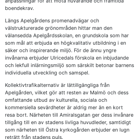
anpassningar för att möta nuvarande och framtida
boendekrav.
Längs Apelgårdens promenadvägar och
välstrukturerade grönområden hittar man den
välansedda Apelgårdsskolan, en grundskola som har
som mål att erbjuda en högkvalitativ utbildning i en
säker och inspirerande miljö. För de ännu yngre
invånarna erbjuder Ulricedals förskola en inbjudande
och lekfull inlärningsmiljö som särskilt betonar barnens
individuella utveckling och samspel.
Kollektivtrafikalternativ är lättillgängliga från
Apelgården, vilket gör att resten av Malmö och dess
omfattande utbud av kulturella, sociala och
kommersiella sevärdheter är aldrig mer än en kort
resa bort. Närheten till Amiralsgatan ger dess invånare
tillgång till en av stadens livliga huvudleder, samtidigt
som närheten till Östra kyrkogården erbjuder en lugn
reträtt från stadens puls.