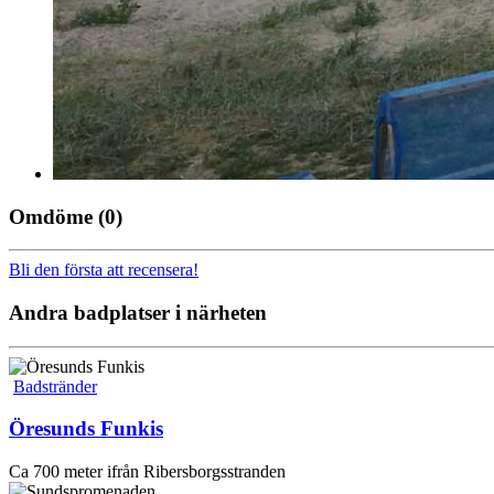
Omdöme
(0)
Bli den första att recensera!
Andra badplatser i närheten
Badstränder
Öresunds Funkis
Ca 700 meter ifrån Ribersborgsstranden