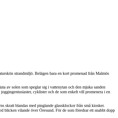
naturskön strandmiljö. Belägen bara en kort promenad från Malmös
.
juta av solen som speglar sig i vattenytan och den mjuka sanden
joggingentusiaster, cyklister och de som enkelt vill promenera i en
rns skratt blandas med pinglande glassklockor från små kiosker.
ed blicken vilande över Öresund. För de som föredrar ett snabbt dopp