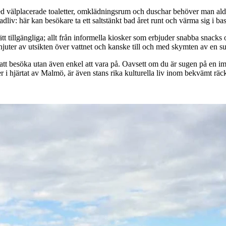
 välplacerade toaletter, omklädningsrum och duschar behöver man aldri
iv: här kan besökare ta ett saltstänkt bad året runt och värma sig i ba
tt tillgängliga; allt från informella kiosker som erbjuder snabba snacks o
 njuter av utsikten över vattnet och kanske till och med skymten av en su
s att besöka utan även enkel att vara på. Oavsett om du är sugen på en i
er i hjärtat av Malmö, är även stans rika kulturella liv inom bekvämt rä