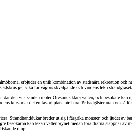
Malmöborna, erbjuder en unik kombination av stadsnära rekreation och 
tadsbrus ger vika för vågors skvalpande och vindens lek i strandgräset
n där den vita sanden möter Öresunds klara vatten, och besökare kan n
ns kurvor är det en favoritplats inte bara för badgäster utan också för 
ra. Strandhanddukar breder ut sig i färgrika mönster, och ljudet av ba
gre besökarna kan leka i vattenbrynet medan föräldrarna slappnar av m
friskande djupt.