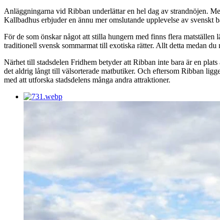
Anläggningarna vid Ribban underlättar en hel dag av strandnöjen. Med
Kallbadhus erbjuder en ännu mer omslutande upplevelse av svenskt badl
För de som önskar något att stilla hungern med finns flera matställen lä
traditionell svensk sommarmat till exotiska rätter. Allt detta medan du
Närhet till stadsdelen Fridhem betyder att Ribban inte bara är en plat
det aldrig långt till välsorterade matbutiker. Och eftersom Ribban ligg
med att utforska stadsdelens många andra attraktioner.