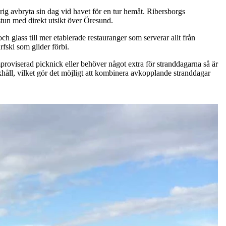
g avbryta sin dag vid havet för en tur hemåt. Ribersborgs
stun med direkt utsikt över Öresund.
ch glass till mer etablerade restauranger som serverar allt från
rfski som glider förbi.
mproviserad picknick eller behöver något extra för stranddagarna så är
ckhåll, vilket gör det möjligt att kombinera avkopplande stranddagar