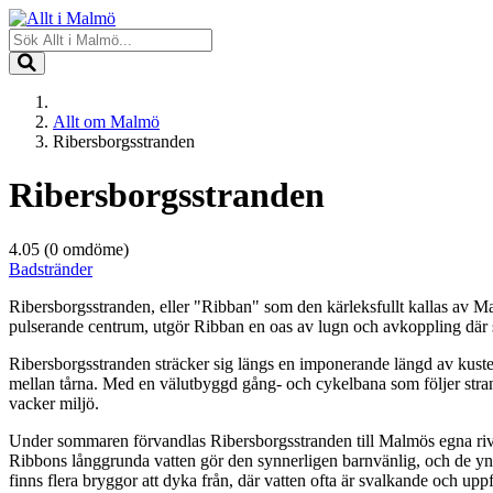
Allt om Malmö
Ribersborgsstranden
Ribersborgsstranden
4.05
(0 omdöme)
Badstränder
Ribersborgsstranden, eller "Ribban" som den kärleksfullt kallas av 
pulserande centrum, utgör Ribban en oas av lugn och avkoppling där s
Ribersborgsstranden sträcker sig längs en imponerande längd av kuste
mellan tårna. Med en välutbyggd gång- och cykelbana som följer strande
vacker miljö.
Under sommaren förvandlas Ribersborgsstranden till Malmös egna rivie
Ribbons långgrunda vatten gör den synnerligen barnvänlig, och de yn
finns flera bryggor att dyka från, där vatten ofta är svalkande och upp